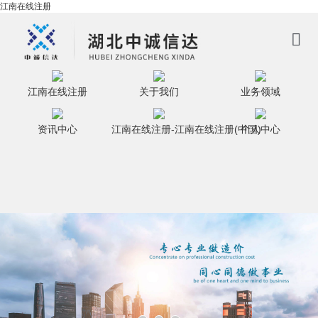
江南在线注册
江南在线注册
江南在线注册
关于我们
业务领域
关于我们
资讯中心
江南在线注册-江南在线注册(中国)
个人中心
业务领域
资讯中心
江南在线注册-江南在线注册(中国)