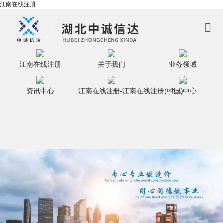
江南在线注册
江南在线注册
江南在线注册
关于我们
业务领域
关于我们
资讯中心
江南在线注册-江南在线注册(中国)
个人中心
业务领域
资讯中心
江南在线注册-江南在线注册(中国)